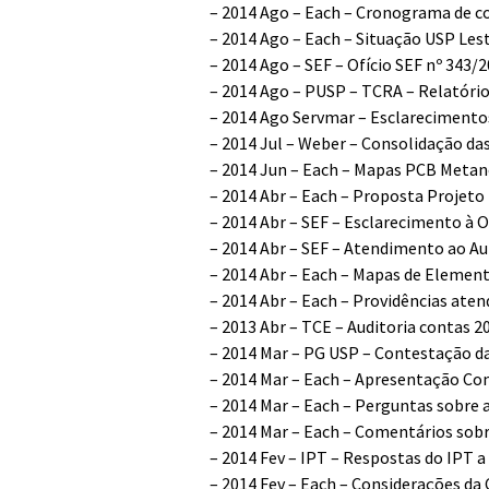
–
2014 Ago – Each – Cronograma de c
–
2014 Ago – Each – Situação USP Les
–
2014 Ago – SEF – Ofício SEF nº 343
–
2014 Ago – PUSP – TCRA – Relatóri
–
2014 Ago Servmar – Esclarecimento
–
2014 Jul – Weber – Consolidação d
–
2014 Jun – Each – Mapas PCB Meta
–
2014 Abr – Each – Proposta Projeto
–
2014 Abr – SEF – Esclarecimento à O
–
2014 Abr – SEF – Atendimento ao Au
–
2014 Abr – Each – Mapas de Element
–
2014 Abr – Each – Providências ate
–
2013 Abr – TCE – Auditoria contas 2
–
2014 Mar – PG USP – Contestação da 
–
2014 Mar – Each – Apresentação C
–
2014 Mar – Each – Perguntas sobre 
–
2014 Mar – Each – Comentários sobre 
–
2014 Fev – IPT – Respostas do IPT
–
2014 Fev – Each – Considerações da