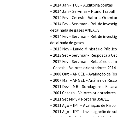
–
2014 Jan – TCE – Auditoria contas
–
2014 Jan – Servmar – Plano Trabal
–
2014 Fev – Cetesb – Valores Orienta
–
2014 Fev – Servmar – Rel. de invest
detalhada de gases ANEXOS
–
2014 Fev – Servmar – Rel. de invest
detalhada de gases
–
2013 Nov – Laudo Ministério Público
–
2013 Set – Servmar – Resposta à Ce
–
2012 Fev – Servmar – Relatório de 
–
Cetesb – Valores orientadores 2014 
–
2008 Out – ANGEL – Avaliação de R
–
2007 Mar – ANGEL – Análise de Risc
–
2011 Dez – MR – Sondagens e Estaca
–
2001 Cetesb – Valores orientadores 
–
2011 Set MP SP Portaria 358/11
–
2011 Ago – IPT – Avaliação de Risc
–
2011 Ago – IPT – Investigação do s