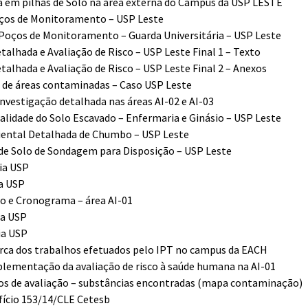
a em pilhas de Solo na área externa do Campus da USP LESTE
Poços de Monitoramento – USP Leste
 Poços de Monitoramento – Guarda Universitária – USP Leste
alhada e Avaliação de Risco – USP Leste Final 1 – Texto
alhada e Avaliação de Risco – USP Leste Final 2 – Anexos
o de áreas contaminadas – Caso USP Leste
vestigação detalhada nas áreas AI-02 e AI-03
alidade do Solo Escavado – Enfermaria e Ginásio – USP Leste
iental Detalhada de Chumbo – USP Leste
de Solo de Sondagem para Disposição – USP Leste
ria USP
ia USP
ho e Cronograma – área AI-01
ia USP
ia USP
erca dos trabalhos efetuados pelo IPT no campus da EACH
plementação da avaliação de risco à saúde humana na AI-01
rios de avaliação – substâncias encontradas (mapa contaminação)
fício 153/14/CLE Cetesb