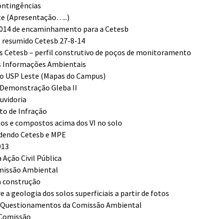
ontingências
te (Apresentação…..)
/2014 ​de encaminhamento para a Cetesb
o resumido Cetesb 27-8-14
s Cetesb – perfil construtivo de poços de monitoramento
as Informações Ambientais
no USP Leste (Mapas do Campus)
 Demonstração Gleba II
uvidoria
to de Infração
os e compostos acima dos VI no solo
ndendo Cetesb e MPE
013
Ação Civil Pública
omissão Ambiental
a construção
a geologia dos solos superficiais a partir de fotos
 a Questionamentos da Comissão Ambiental
 Comissão